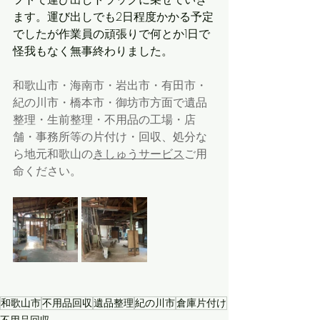
ます。運び出しでも2日程度かかる予定
でしたが作業員の頑張りで何とか1日で
怪我もなく無事終わりました。
和歌山市・海南市・岩出市・有田市・
紀の川市・橋本市・御坊市方面で遺品
整理・生前整理・不用品の工場・店
舗・事務所等の片付け・回収、処分な
ら地元和歌山の
きしゅうサービス
ご用
命ください。
和歌山市
不用品回収
遺品整理
紀の川市
倉庫片付け