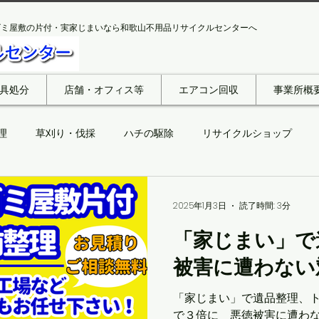
ゴミ屋敷の片付・実家じまいなら和歌山不用品リサイクルセンターへ
具処分
店舗・オフィス等
エアコン回収
事業所概
理
草刈り・伐採
ハチの駆除
リサイクルショップ
出張買い取り
ゴミ屋敷片付け
和歌山市
田辺市
2025年1月3日
読了時間: 3分
「家じまい」で
被害に遭わない
「家じまい」で遺品整理、ト
で３倍に 悪徳被害に遭わ