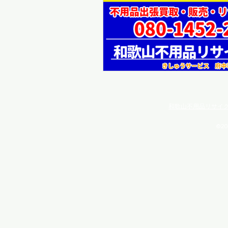
和歌山不用品リサイ
©20