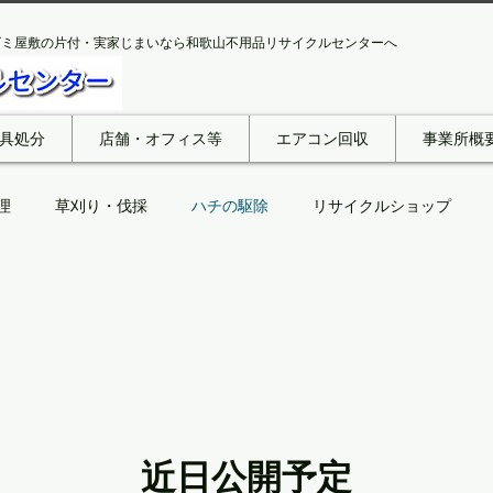
ゴミ屋敷の片付・実家じまいなら和歌山不用品リサイクルセンターへ
具処分
店舗・オフィス等
エアコン回収
事業所概
理
草刈り・伐採
ハチの駆除
リサイクルショップ
出張買い取り
ゴミ屋敷片付け
和歌山市
田辺市
近日公開予定