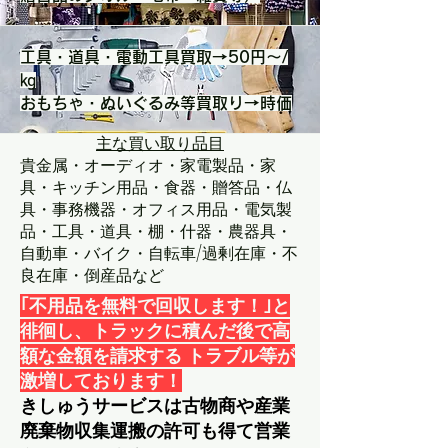
工具・道具・電動工具買取→50円～/
㎏
​おもちゃ・ぬいぐるみ等買取り→時価
主な買い取り品目
貴金属・オーディオ・家電製品・家
具・キッチン用品・食器・贈答品・仏
具・事務機器・オフィス用品・電気製
品・​​工具・道具・棚・什器・農器具・
自動車・バイク・自転車/過剰在庫・不
良在庫・倒産品など
｢不用品を無料で回収します！｣と
徘徊し、トラックに積んだ後で高
額な金額を請求する トラブル等が
激増しております！
きしゅうサービスは古物商や産業
廃棄物収集運搬の許可も得て営業