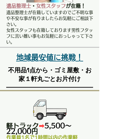
遺品整理士
・
女性スタッフ
が在籍！
遺品整理士が在籍していますのでご不明な事
や不安な事が有りましたらお気軽にご相談下
さい。
女性スタッフも在籍しております男性フタッ
フに言い難い事もお気軽におっしゃって下さ
い。
​地域最安値に挑戦！
不用品1点から・ゴミ屋敷・お
家１軒丸ごとお片付け
軽トラック
➡
5,500～
22,000
円
作業員1名で1時間以内の作業
軽