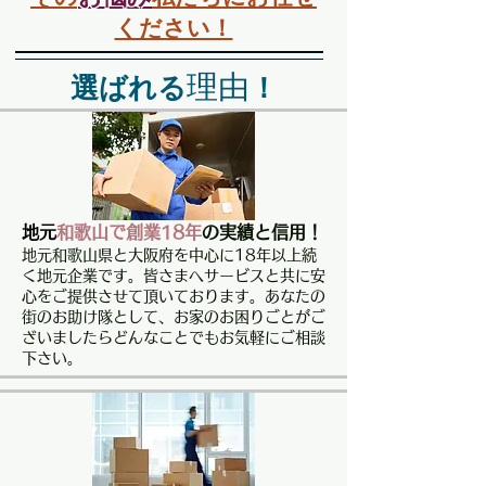
ください！
理由
選ばれ
る
！
地元
和歌山で創業18年
の実績と信用！
地元和歌山県と大阪府を中心に18年以上続
く地元企業です。皆さまへサービスと共に安
心をご提供させて頂いております。あなたの
街のお助け隊として、お家のお困りごとがご
ざいましたらどんなことでもお気軽にご相談
下さい。