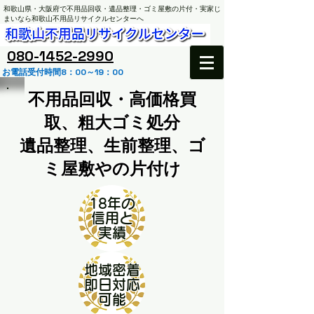
和歌山県・大阪府で不用品回収・遺品整理・ゴミ屋敷の片付・実家じ
まいなら和歌山不用品リサイクルセンターへ
​080-1452-2990
お電話受付時間8：00～19：00
不用品回収・高価格買
取、粗大ゴミ処分
遺品整理、生前整理、ゴ
ミ屋敷やの片付け
18年の
​信用と
実績
地域密着
​即日対応
​可能