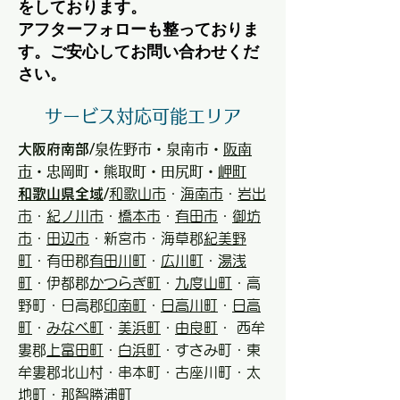
をしております。
アフターフォローも整っておりま
す。ご安心してお問い合わせくだ
さい。
サービス対応可能エリア
大阪府南部/
泉佐野市・泉南市・
阪南
市
・忠岡町・熊取町・田尻町・
岬町
和歌山県全域
/
和歌山市
・
海南市
・
岩出
市
・
紀ノ川市
・
橋本市
・
有田市
・
御坊
市
・
田辺市
・新宮市・海草郡
紀美野
町
・有田郡
有田川町
・
広川町
・
湯浅
町
・伊都郡
かつらぎ町
・
九度山町
・高
野町・日高郡
印南町
・
日高川町
・
日高
町
・
みなべ町
・
美浜町
・
由良町
・ 西牟
婁郡
上富田町
・
白浜町
・すさみ町・東
牟婁郡北山村・串本町・古座川町・太
地町・那智勝浦町