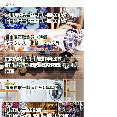
さい。
使用した食器バラ買取→20円/㎏
贈答品食器セット買取→50円/㎏
貴金属買取金額→時価
​ネックレス・指輪・ピアス等
キッチン用品買取→100円/㎏
​（金属製の鍋・フライパン・調理器具
等）
家電買取→製造から5年以内
雑貨買取→20円/㎏
​贈答品のタオル・毛布・雑貨等）