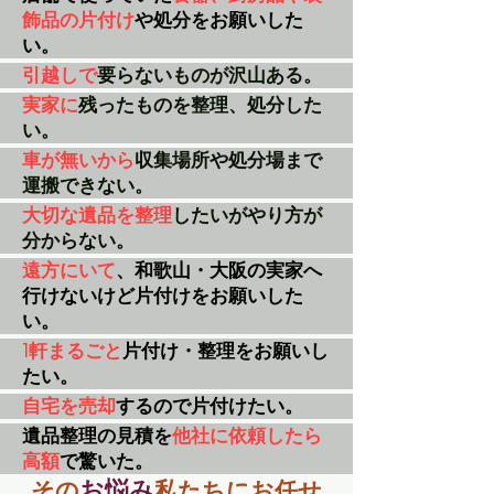
飾品の片付け
や処分をお願いした
い。
引越しで
要らないものが沢山ある。
実家に
残ったものを整理、処分した
い。
車が無いから
収集場所や処分場まで
運搬できない。
大切な遺品を整理
したいがやり方が
分からない。
遠方にいて
、和歌山・大阪の実家へ
行けないけど片付けをお願いした
い。
1軒まるごと
片付け・整理をお願いし
たい。
自宅を売却
するので片付けたい。
遺品整理の見積を
他社に依頼したら
高額
で驚いた。
お悩み
その
私
たちにお任せ