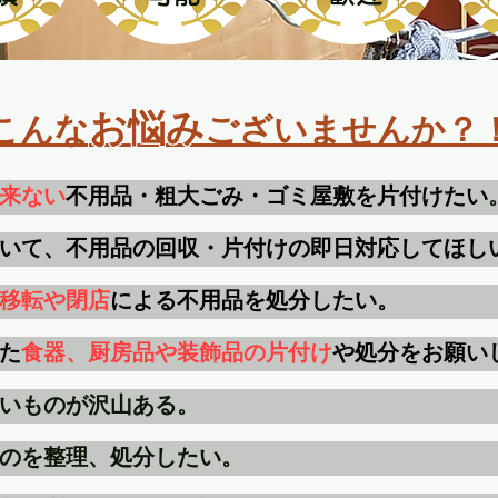
お悩み
こんな
ござい
ませんか？
来ない
不用品・粗大ごみ・ゴミ屋敷を片付けたい
いて、​不用品の回収・片付けの即日対応してほし
移転や閉店
による不用品を処分したい。
た
食器、厨房品や装飾品の片付け
や処分をお願い
いものが沢山ある。
のを整理、処分したい。