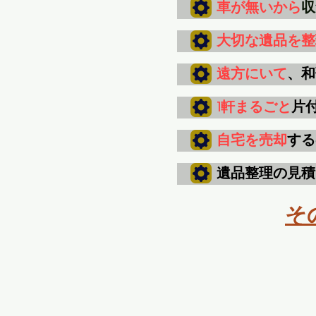
車が無いから
収
大切な遺品を整
遠方にいて
、和
1軒まるごと
片
自宅を売却
する
遺品整理の見積
そ