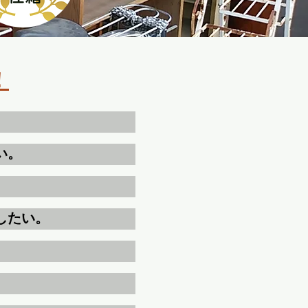
！
。
い。
したい。