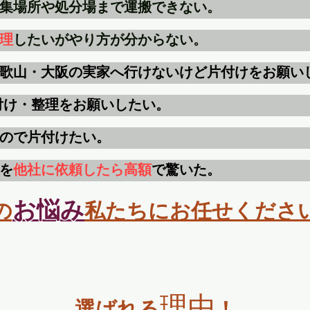
集場所や処分場まで運搬できない。
理
したいがやり方が分からない。
歌山・大阪の実家へ行けないけど片付けをお願い
付け・整理をお願いしたい。
ので片付けたい。
を
他社に依頼したら高額
で驚いた。
お悩み
の
私
たちにお任せくださ
理由
選ばれ
る
！