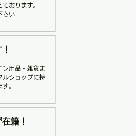
えております。
下さい
す！
チン用品・雑貨ま
クルショップに持
ます。
が在籍！