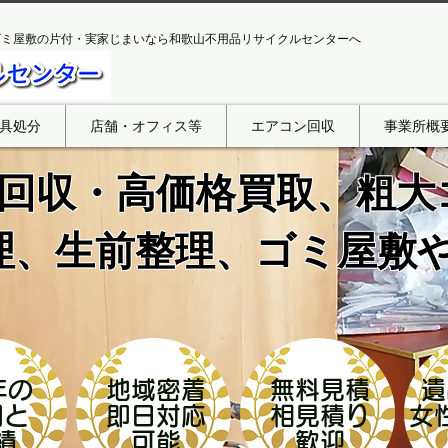
ゴミ屋敷の片付・実家じまいなら和歌山不用品リサイクルセンターへ
具処分
店舗・オフィス等
エアコン回収
事業所概
回収・高価格買取、粗大
理、生前整理、ゴミ屋敷
年の
地域密着
無料見積
遺
用と
​即日対応
相見積り
女
績
​可能
歓迎