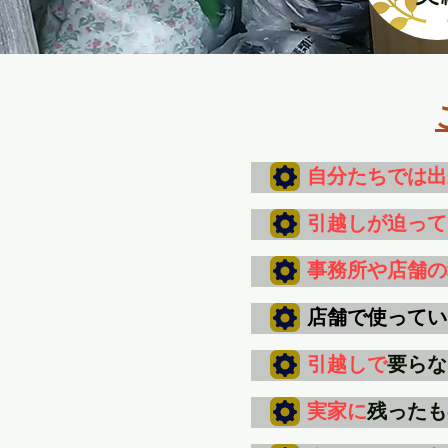
自分たちでは出
引越しが迫って
事務所や店舗の
店舗で使ってい
引越しで
要らな
実家に
残ったも