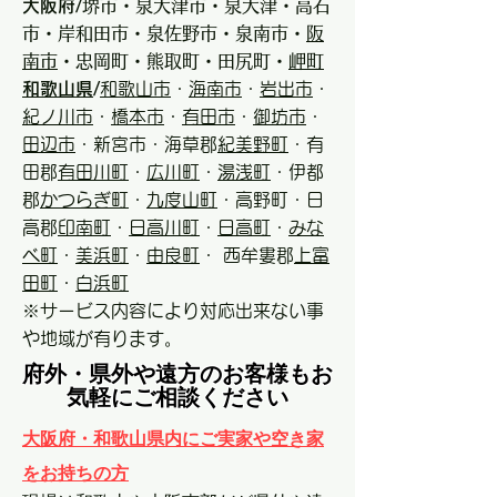
大阪府/
堺市・泉大津市・泉大津・高石
市・岸和田市・泉佐野市・泉南市・
阪
南市
・忠岡町・熊取町・田尻町・
岬町
和歌山県
/
和歌山市
・
海南市
・
岩出市
・
紀ノ川市
・
橋本市
・
有田市
・
御坊市
・
田辺市
・新宮市・海草郡
紀美野町
・有
田郡
有田川町
・
広川町
・
湯浅町
・伊都
郡
かつらぎ町
・
九度山町
・高野町・日
高郡
印南町
・
日高川町
・
日高町
・
みな
べ町
・
美浜町
・
由良町
・ 西牟婁郡
上富
田町
・
白浜町
※サービス内容により対応出来ない事
や地域が有ります。
府外・県外や遠方のお客様もお
気軽にご相談ください
大阪府・和歌山県内にご実家や空き家
をお持ちの方