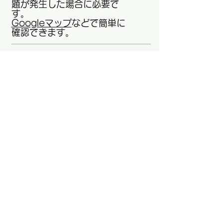
題が発生した場合に必要で
す。
Googleマップ
などで簡単に
確認できます。
02
公的な許可や資格が有る
か？古物許可や廃棄物許可
等を確認
して下さい、これ
は公共機関が発行している
許可なので信用性が有りま
す。一方で遺品整理士など
の一般財団法人等が発行し
ている資格は公的になんの
効力も有りません。
03
複数の業者から見積もりを
取る
。多くの方は遺品整理
など初めての事で相場がお
分かりにならないと思いま
す業者によって数万円・数