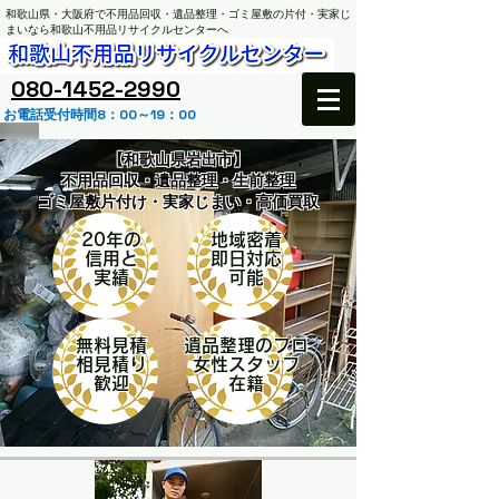
和歌山県・大阪府で不用品回収・遺品整理・ゴミ屋敷の片付・実家じ
まいなら和歌山不用品リサイクルセンターへ
​080-1452-2990
お電話受付時間8：00～19：00
【和歌山県岩出市】
不用品回収・遺品整理・生前整理
ゴミ屋敷片付け・実家じまい・高価買取
20年の
地域密着
​信用と
​即日対応
実績
​可能
無料見積
遺品整理のプロ
相見積り
女性スタッフ
歓迎
​在籍